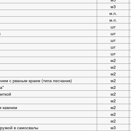
м3
м.п.
м.п.
шт
к
шт
шт
шт
шт
м2
м2
м2
нем с рваным краем (типа песчаник)
м2
а"
м2
литкой
м2
м2
м камнем
м2
м2
м2
рузкой в самосвалы
м3