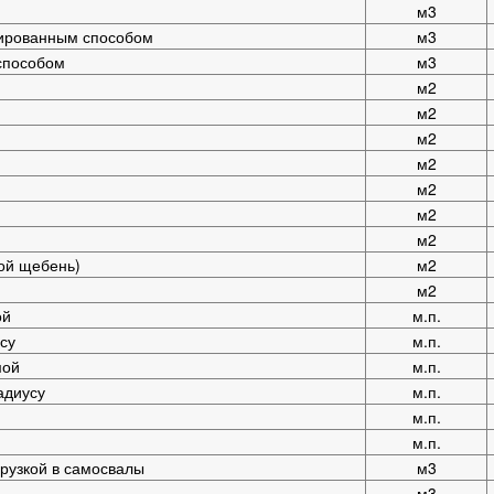
м3
зированным способом
м3
способом
м3
м2
м2
м2
м2
м2
м2
м2
ой щебень)
м2
м2
ой
м.п.
су
м.п.
мой
м.п.
адиусу
м.п.
м.п.
м.п.
рузкой в самосвалы
м3
м3