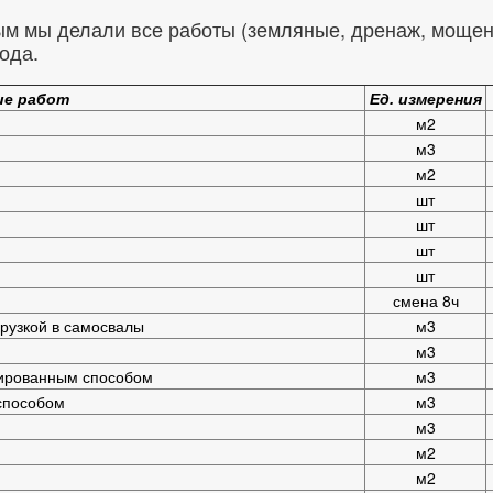
м мы делали все работы (земляные, дренаж, мощени
ода.
ие работ
Ед. измерения
м2
м3
м2
шт
шт
шт
шт
смена 8ч
рузкой в самосвалы
м3
м3
зированным способом
м3
способом
м3
м3
м2
м2