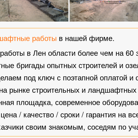
дшафтные работы
в нашей фирме.
боты в Лен области более чем на 60 з
тные бригады опытных строителей и озе
аем под ключ с поэтапной оплатой и с
на рынке строительных и ландшафтных 
ная площадка, современное оборудован
на / качество / сроки / гарантия на вс
зчики своим знакомым, соседям по уча