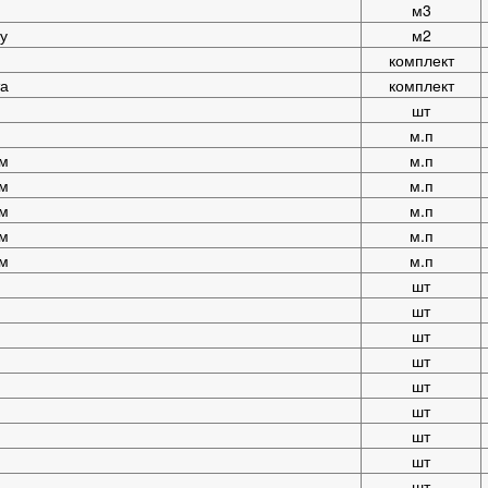
м3
у
м2
комплект
та
комплект
шт
м.п
 м
м.п
 м
м.п
 м
м.п
 м
м.п
 м
м.п
шт
шт
шт
шт
шт
шт
шт
шт
шт