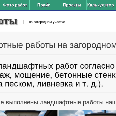
Фото работ
Прайс
Проекты
Калькулятор
оты
на загородном участке
тные работы на загородном 
ландшафтных работ согласн
аж, мощение, бетонные стенк
 песком, ливневка и т. д.).
тке выполнены ландшафтные работы наш