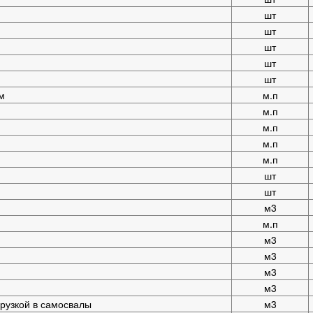
шт
шт
шт
шт
шт
м
м.п
м.п
м.п
м.п
м.п
шт
шт
м3
м.п
м3
м3
м3
м3
рузкой в самосвалы
м3